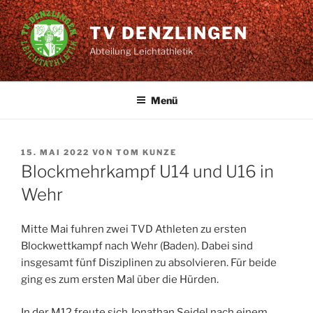
Zum
Inhalt
TV DENZLINGEN
springen
Abteilung Leichtathletik
Menü
VERÖFFENTLICHT
15. MAI 2022
VON
TOM KUNZE
AM
Blockmehrkampf U14 und U16 in
Wehr
Mitte Mai fuhren zwei TVD Athleten zu ersten
Blockwettkampf nach Wehr (Baden). Dabei sind
insgesamt fünf Disziplinen zu absolvieren. Für beide
ging es zum ersten Mal über die Hürden.
In der M12 freute sich Jonathan Seidel nach einem