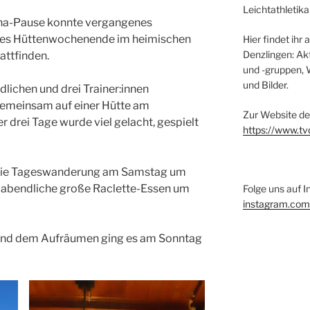
Leichtathletika
ona-Pause konnte vergangenes
les Hüttenwochenende im heimischen
Hier findet ihr 
Denzlingen: Akt
attfinden.
und -gruppen, 
und Bilder.
lichen und drei Trainer:innen
emeinsam auf einer Hütte am
Zur Website de
 drei Tage wurde viel gelacht, gespielt
https://www.tv
st die Tageswanderung am Samstag um
 abendliche große Raclette-Essen um
Folge uns auf 
instagram.com
nd dem Aufräumen ging es am Sonntag