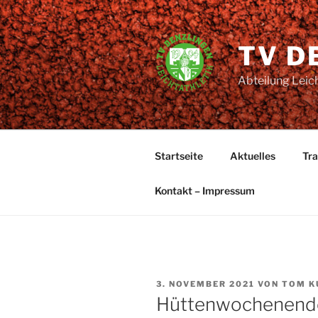
Zum
Inhalt
springen
TV D
Abteilung Leich
Startseite
Aktuelles
Tra
Kontakt – Impressum
VERÖFFENTLICHT
3. NOVEMBER 2021
VON
TOM K
AM
Hüttenwochenende